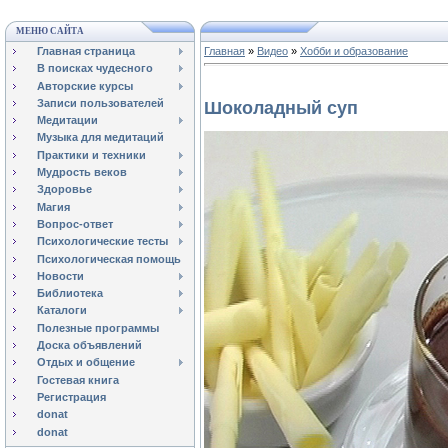
МЕНЮ САЙТА
Главная страница
Главная
»
Видео
»
Хобби и образование
В поисках чудесного
Авторские курсы
Записи пользователей
Шоколадный суп
Медитации
Музыка для медитаций
Практики и техники
Мудрость веков
Здоровье
Магия
Вопрос-ответ
Психологические тесты
Психологическая помощь
Новости
Библиотека
Каталоги
Полезные программы
Доска объявлений
Отдых и общение
Гостевая книга
Регистрация
donat
donat