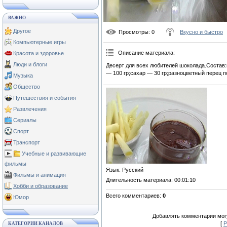
ВАЖНО
Другое
Просмотры
: 0
Вкусно и быстро
Компьютерные игры
Описание материала
:
Красота и здоровье
Люди и блоги
Десерт для всех любителей шоколада.Состав:
— 100 гр;сахар — 30 гр;разноцветный перец по
Музыка
Общество
Путешествия и события
Развлечения
Сериалы
Спорт
Транспорт
Учебные и развивающие
фильмы
Язык
: Русский
Фильмы и анимация
Длительность материала
: 00:01:10
Хобби и образование
Всего комментариев
:
0
Юмор
Добавлять комментарии могу
[
Р
КАТЕГОРИИ КАНАЛОВ