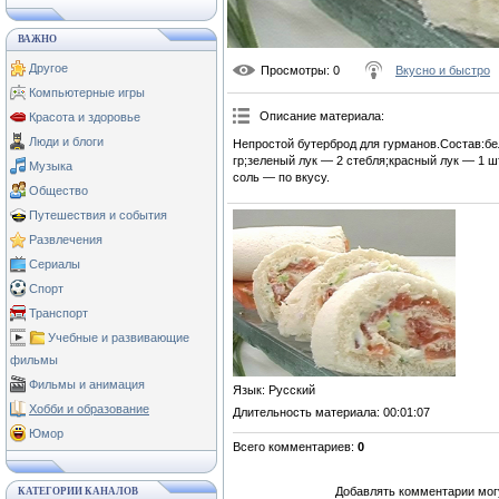
ВАЖНО
Другое
Просмотры
: 0
Вкусно и быстро
Компьютерные игры
Описание материала
:
Красота и здоровье
Люди и блоги
Непростой бутерброд для гурманов.Состав:бе
гр;зеленый лук — 2 стебля;красный лук — 1 ш
Музыка
соль — по вкусу.
Общество
Путешествия и события
Развлечения
Сериалы
Спорт
Транспорт
Учебные и развивающие
фильмы
Фильмы и анимация
Язык
: Русский
Хобби и образование
Длительность материала
: 00:01:07
Юмор
Всего комментариев
:
0
Добавлять комментарии могу
КАТЕГОРИИ КАНАЛОВ