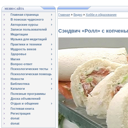
МЕНЮ САЙТА
Главная страница
Главная
»
Видео
»
Хобби и образование
В поисках чудесного
Авторские курсы
Записи пользователей
Сэндвич «Ролл» с копчен
Медитации
Музыка для медитаций
Практики и техники
Мудрость веков
Здоровье
Магия
Вопрос-ответ
Психологические тесты
Психологическая помощь
Новости
Библиотека
Каталоги
Полезные программы
Доска объявлений
Отдых и общение
Гостевая книга
Регистрация
donat
donat