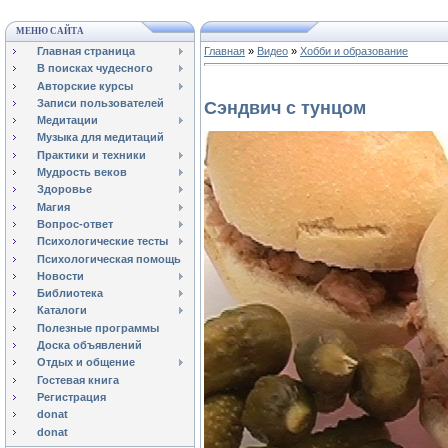
МЕНЮ САЙТА
Главная страница
Главная
»
Видео
»
Хобби и образование
В поисках чудесного
Авторские курсы
Записи пользователей
Сэндвич с тунцом
Медитации
Музыка для медитаций
Практики и техники
Мудрость веков
Здоровье
Магия
Вопрос-ответ
Психологические тесты
Психологическая помощь
Новости
Библиотека
Каталоги
Полезные программы
Доска объявлений
Отдых и общение
Гостевая книга
Регистрация
donat
donat