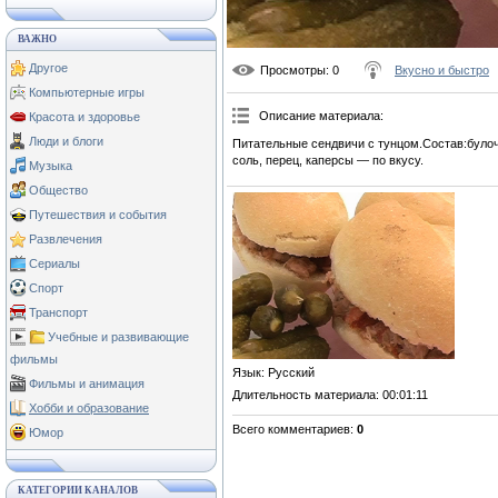
ВАЖНО
Другое
Просмотры
: 0
Вкусно и быстро
Компьютерные игры
Описание материала
:
Красота и здоровье
Люди и блоги
Питательные сендвичи с тунцом.Состав:булоч
соль, перец, каперсы — по вкусу.
Музыка
Общество
Путешествия и события
Развлечения
Сериалы
Спорт
Транспорт
Учебные и развивающие
фильмы
Язык
: Русский
Фильмы и анимация
Длительность материала
: 00:01:11
Хобби и образование
Всего комментариев
:
0
Юмор
КАТЕГОРИИ КАНАЛОВ