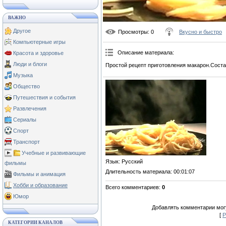
ВАЖНО
Другое
Просмотры
: 0
Вкусно и быстро
Компьютерные игры
Описание материала
:
Красота и здоровье
Люди и блоги
Простой рецепт приготовления макарон.Соста
Музыка
Общество
Путешествия и события
Развлечения
Сериалы
Спорт
Транспорт
Учебные и развивающие
Язык
: Русский
фильмы
Длительность материала
: 00:01:07
Фильмы и анимация
Хобби и образование
Всего комментариев
:
0
Юмор
Добавлять комментарии могу
[
Р
КАТЕГОРИИ КАНАЛОВ