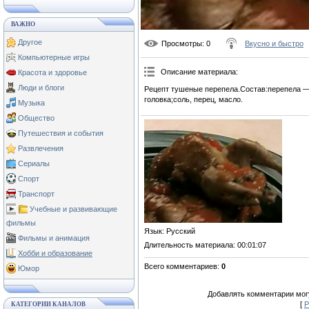
ВАЖНО
Другое
Просмотры
: 0
Вкусно и быстро
Компьютерные игры
Описание материала
:
Красота и здоровье
Люди и блоги
Рецепт тушеные перепела.Состав:перепела —
головка;соль, перец, масло.
Музыка
Общество
Путешествия и события
Развлечения
Сериалы
Спорт
Транспорт
Учебные и развивающие
фильмы
Язык
: Русский
Фильмы и анимация
Длительность материала
: 00:01:07
Хобби и образование
Всего комментариев
:
0
Юмор
Добавлять комментарии могу
[
Р
КАТЕГОРИИ КАНАЛОВ