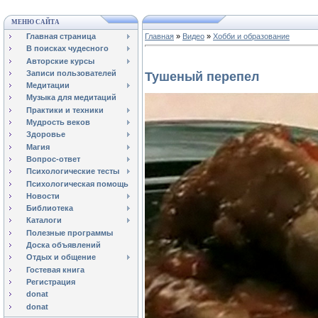
МЕНЮ САЙТА
Главная страница
Главная
»
Видео
»
Хобби и образование
В поисках чудесного
Авторские курсы
Записи пользователей
Тушеный перепел
Медитации
Музыка для медитаций
Практики и техники
Мудрость веков
Здоровье
Магия
Вопрос-ответ
Психологические тесты
Психологическая помощь
Новости
Библиотека
Каталоги
Полезные программы
Доска объявлений
Отдых и общение
Гостевая книга
Регистрация
donat
donat