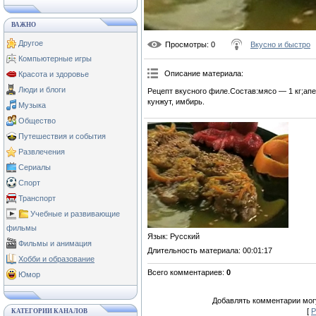
ВАЖНО
Другое
Просмотры
: 0
Вкусно и быстро
Компьютерные игры
Описание материала
:
Красота и здоровье
Люди и блоги
Рецепт вкусного филе.Состав:мясо — 1 кг;апе
кунжут, имбирь.
Музыка
Общество
Путешествия и события
Развлечения
Сериалы
Спорт
Транспорт
Учебные и развивающие
фильмы
Язык
: Русский
Фильмы и анимация
Длительность материала
: 00:01:17
Хобби и образование
Всего комментариев
:
0
Юмор
Добавлять комментарии могу
[
Р
КАТЕГОРИИ КАНАЛОВ