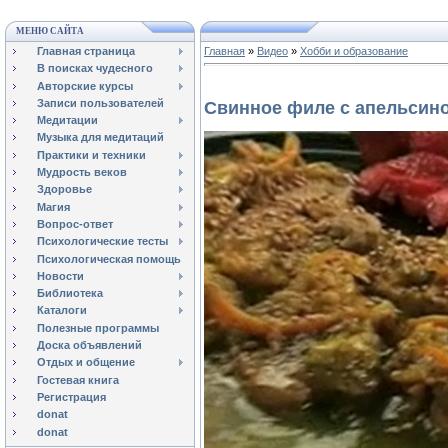
МЕНЮ САЙТА
Главная страница
Главная
»
Видео
»
Хобби и образование
В поисках чудесного
Авторские курсы
Записи пользователей
Свинное филе с апельсин
Медитации
Музыка для медитаций
Практики и техники
Мудрость веков
Здоровье
Магия
Вопрос-ответ
Психологические тесты
Психологическая помощь
Новости
Библиотека
Каталоги
Полезные программы
Доска объявлений
Отдых и общение
Гостевая книга
Регистрация
donat
donat