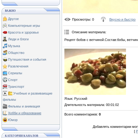
ВАЖНО
Другое
Просмотры
: 0
Вкусно и быстро
Компьютерные игры
Описание материала
:
Красота и здоровье
Люди и блоги
Рецепт бобов с ветчиной.Состав:бобы, ветчина
Музыка
Общество
Путешествия и события
Развлечения
Сериалы
Спорт
Транспорт
Учебные и развивающие
Язык
: Русский
фильмы
Длительность материала
: 00:01:02
Фильмы и анимация
Хобби и образование
Всего комментариев
:
0
Юмор
Добавлять комментарии могу
[
Р
КАТЕГОРИИ КАНАЛОВ