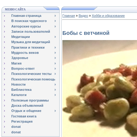
МЕНЮ САЙТА
Главная страница
Главная
»
Видео
»
Хобби и образование
В поисках чудесного
Авторские курсы
Записи пользователей
Бобы с ветчиной
Медитации
Музыка для медитаций
Практики и техники
Мудрость веков
Здоровье
Магия
Вопрос-ответ
Психологические тесты
Психологическая помощь
Новости
Библиотека
Каталоги
Полезные программы
Доска объявлений
Отдых и общение
Гостевая книга
Регистрация
donat
donat