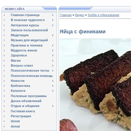
МЕНЮ САЙТА
Главная страница
Главная
»
Видео
»
Хобби и образование
В поисках чудесного
Авторские курсы
Записи пользователей
Яйца с финиками
Медитации
Музыка для медитаций
Практики и техники
Мудрость веков
Здоровье
Магия
Вопрос-ответ
Психологические тесты
Психологическая помощь
Новости
Библиотека
Каталоги
Полезные программы
Доска объявлений
Отдых и общение
Гостевая книга
Регистрация
donat
donat