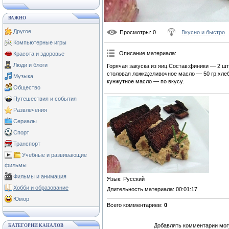
ВАЖНО
Другое
Просмотры
: 0
Вкусно и быстро
Компьютерные игры
Описание материала
:
Красота и здоровье
Люди и блоги
Горячая закуска из яиц.Состав:финики — 2 шт
столовая ложка;сливочное масло — 50 гр;хлеб
Музыка
кунжутное масло — по вкусу.
Общество
Путешествия и события
Развлечения
Сериалы
Спорт
Транспорт
Учебные и развивающие
фильмы
Фильмы и анимация
Язык
: Русский
Хобби и образование
Длительность материала
: 00:01:17
Юмор
Всего комментариев
:
0
Добавлять комментарии могу
КАТЕГОРИИ КАНАЛОВ