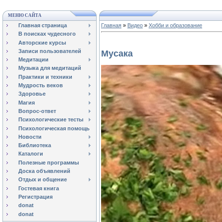
МЕНЮ САЙТА
Главная страница
Главная
»
Видео
»
Хобби и образование
В поисках чудесного
Авторские курсы
Записи пользователей
Мусака
Медитации
Музыка для медитаций
Практики и техники
Мудрость веков
Здоровье
Магия
Вопрос-ответ
Психологические тесты
Психологическая помощь
Новости
Библиотека
Каталоги
Полезные программы
Доска объявлений
Отдых и общение
Гостевая книга
Регистрация
donat
donat