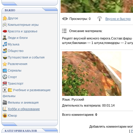
ВАЖНО
Другое
Просмотры
: 0
Вкусно и быстро
Компьютерные игры
Описание материала
:
Красота и здоровье
Люди и блоги
Рецепт вкусной мясного пирога.Состав:фарш 
штуки;баклажан — 1 штука;помидоры — 2 штуки
Музыка
Общество
Путешествия и события
Развлечения
Сериалы
Спорт
Транспорт
Учебные и развивающие
фильмы
Язык
: Русский
Фильмы и анимация
Длительность материала
: 00:01:14
Хобби и образование
Всего комментариев
:
0
Юмор
Добавлять комментарии могу
[
Р
КАТЕГОРИИ КАНАЛОВ