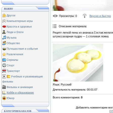
ВАЖНО
Другое
Просмотры
: 0
Вкусно и быстро
Компьютерные игры
Описание материала
:
Красота и здоровье
Люди и блоги
Рецепт легкой пены из ананаса.Состав:желат
штуки;сахарная пудра — 1 столовая ложка.
Музыка
Общество
Путешествия и события
Развлечения
Сериалы
Спорт
Транспорт
Учебные и развивающие
фильмы
Язык
: Русский
Фильмы и анимация
Длительность материала
: 00:01:07
Хобби и образование
Всего комментариев
:
0
Юмор
Добавлять комментарии могу
[
Р
КАТЕГОРИИ КАНАЛОВ