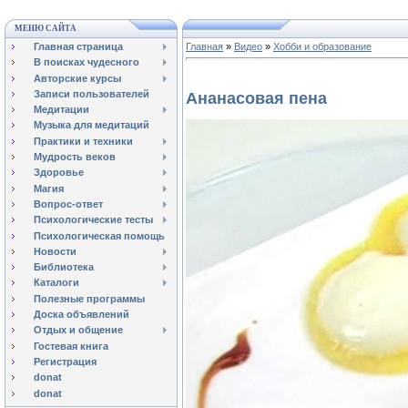
МЕНЮ САЙТА
Главная страница
Главная
»
Видео
»
Хобби и образование
В поисках чудесного
Авторские курсы
Записи пользователей
Ананасовая пена
Медитации
Музыка для медитаций
Практики и техники
Мудрость веков
Здоровье
Магия
Вопрос-ответ
Психологические тесты
Психологическая помощь
Новости
Библиотека
Каталоги
Полезные программы
Доска объявлений
Отдых и общение
Гостевая книга
Регистрация
donat
donat