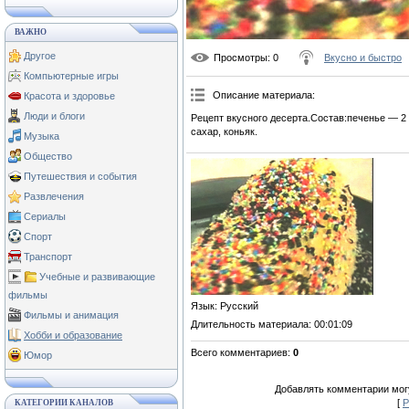
ВАЖНО
Другое
Просмотры
: 0
Вкусно и быстро
Компьютерные игры
Описание материала
:
Красота и здоровье
Люди и блоги
Рецепт вкусного десерта.Состав:печенье — 2
сахар, коньяк.
Музыка
Общество
Путешествия и события
Развлечения
Сериалы
Спорт
Транспорт
Учебные и развивающие
фильмы
Язык
: Русский
Фильмы и анимация
Длительность материала
: 00:01:09
Хобби и образование
Всего комментариев
:
0
Юмор
Добавлять комментарии могу
[
Р
КАТЕГОРИИ КАНАЛОВ