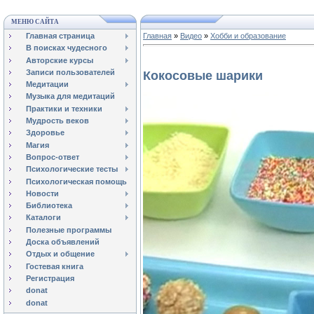
МЕНЮ САЙТА
Главная страница
Главная
»
Видео
»
Хобби и образование
В поисках чудесного
Авторские курсы
Записи пользователей
Кокосовые шарики
Медитации
Музыка для медитаций
Практики и техники
Мудрость веков
Здоровье
Магия
Вопрос-ответ
Психологические тесты
Психологическая помощь
Новости
Библиотека
Каталоги
Полезные программы
Доска объявлений
Отдых и общение
Гостевая книга
Регистрация
donat
donat