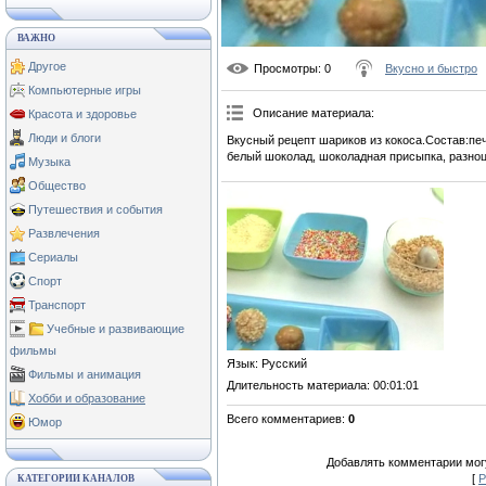
ВАЖНО
Другое
Просмотры
: 0
Вкусно и быстро
Компьютерные игры
Описание материала
:
Красота и здоровье
Люди и блоги
Вкусный рецепт шариков из кокоса.Состав:печ
белый шоколад, шоколадная присыпка, разноц
Музыка
Общество
Путешествия и события
Развлечения
Сериалы
Спорт
Транспорт
Учебные и развивающие
фильмы
Язык
: Русский
Фильмы и анимация
Длительность материала
: 00:01:01
Хобби и образование
Всего комментариев
:
0
Юмор
Добавлять комментарии могу
[
Р
КАТЕГОРИИ КАНАЛОВ