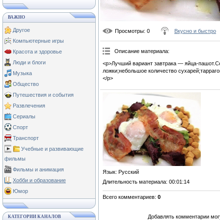
ВАЖНО
Другое
Просмотры
: 0
Вкусно и быстро
Компьютерные игры
Описание материала
:
Красота и здоровье
Люди и блоги
<p>Лучший вариант завтрака — яйца-пашот.С
ложки;небольшое количество сухарей;таррагон
Музыка
</p>
Общество
Путешествия и события
Развлечения
Сериалы
Спорт
Транспорт
Учебные и развивающие
фильмы
Фильмы и анимация
Язык
: Русский
Хобби и образование
Длительность материала
: 00:01:14
Юмор
Всего комментариев
:
0
Добавлять комментарии могу
КАТЕГОРИИ КАНАЛОВ