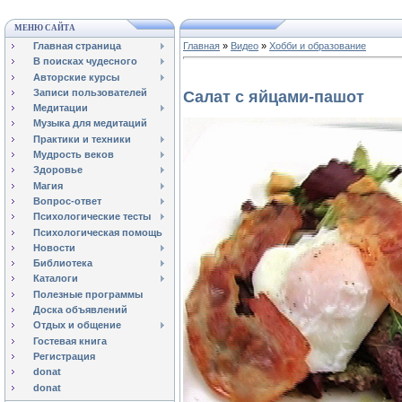
МЕНЮ САЙТА
Главная страница
Главная
»
Видео
»
Хобби и образование
В поисках чудесного
Авторские курсы
Записи пользователей
Салат с яйцами-пашот
Медитации
Музыка для медитаций
Практики и техники
Мудрость веков
Здоровье
Магия
Вопрос-ответ
Психологические тесты
Психологическая помощь
Новости
Библиотека
Каталоги
Полезные программы
Доска объявлений
Отдых и общение
Гостевая книга
Регистрация
donat
donat