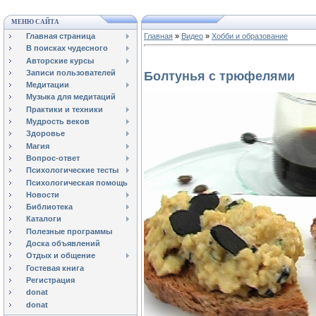
МЕНЮ САЙТА
Главная страница
Главная
»
Видео
»
Хобби и образование
В поисках чудесного
Авторские курсы
Записи пользователей
Болтунья с трюфелями
Медитации
Музыка для медитаций
Практики и техники
Мудрость веков
Здоровье
Магия
Вопрос-ответ
Психологические тесты
Психологическая помощь
Новости
Библиотека
Каталоги
Полезные программы
Доска объявлений
Отдых и общение
Гостевая книга
Регистрация
donat
donat