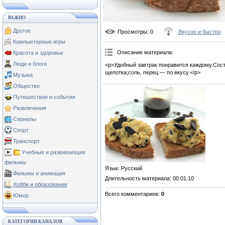
ВАЖНО
Другое
Просмотры
: 0
Вкусно и быстро
Компьютерные игры
Описание материала
:
Красота и здоровье
Люди и блоги
<p>Удобный завтрак понравится каждому.Сост
щепотка;соль, перец — по вкусу.</p>
Музыка
Общество
Путешествия и события
Развлечения
Сериалы
Спорт
Транспорт
Учебные и развивающие
фильмы
Язык
: Русский
Фильмы и анимация
Длительность материала
: 00:01:10
Хобби и образование
Всего комментариев
:
0
Юмор
КАТЕГОРИИ КАНАЛОВ