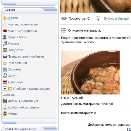
ВАЖНО
Другое
Просмотры
: 0
Вкусно и быстро
Компьютерные игры
Описание материала
:
Красота и здоровье
Люди и блоги
Рецепт приготовления креветок с чесноком.С
зубчиков;соль, масло.
Музыка
Общество
Путешествия и события
Развлечения
Сериалы
Спорт
Транспорт
Учебные и развивающие
фильмы
Язык
: Русский
Фильмы и анимация
Длительность материала
: 00:01:08
Хобби и образование
Всего комментариев
:
0
Юмор
Добавлять комментарии могу
[
Р
КАТЕГОРИИ КАНАЛОВ