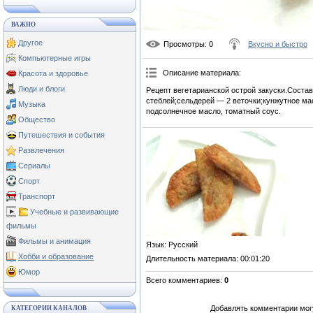
ВАЖНО
Другое
Просмотры
: 0
Вкусно и быстро
Компьютерные игры
Описание материала
:
Красота и здоровье
Люди и блоги
Рецепт вегетарианской острой закуски.Соста
стеблей;сельдерей — 2 веточки;кунжутное мас
Музыка
подсолнечное масло, томатный соус.
Общество
Путешествия и события
Развлечения
Сериалы
Спорт
Транспорт
Учебные и развивающие
фильмы
Фильмы и анимация
Язык
: Русский
Хобби и образование
Длительность материала
: 00:01:20
Юмор
Всего комментариев
:
0
Добавлять комментарии могу
КАТЕГОРИИ КАНАЛОВ