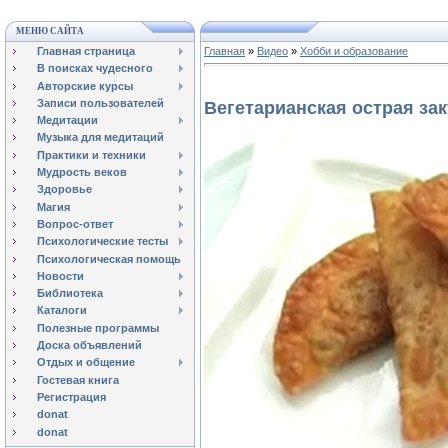
МЕНЮ САЙТА
Главная страница
Главная
»
Видео
»
Хобби и образование
В поисках чудесного
Авторские курсы
Записи пользователей
Вегетарианская острая зак
Медитации
Музыка для медитаций
Практики и техники
Мудрость веков
Здоровье
Магия
Вопрос-ответ
Психологические тесты
Психологическая помощь
Новости
Библиотека
Каталоги
Полезные программы
Доска объявлений
Отдых и общение
Гостевая книга
Регистрация
donat
donat