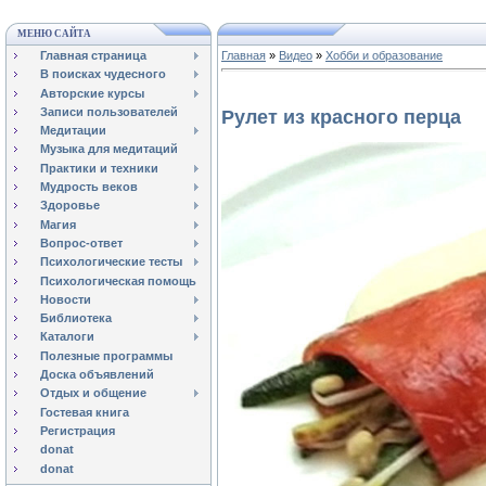
МЕНЮ САЙТА
Главная страница
Главная
»
Видео
»
Хобби и образование
В поисках чудесного
Авторские курсы
Записи пользователей
Рулет из красного перца
Медитации
Музыка для медитаций
Практики и техники
Мудрость веков
Здоровье
Магия
Вопрос-ответ
Психологические тесты
Психологическая помощь
Новости
Библиотека
Каталоги
Полезные программы
Доска объявлений
Отдых и общение
Гостевая книга
Регистрация
donat
donat