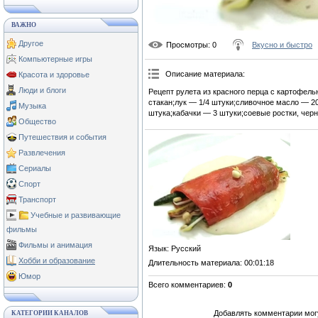
ВАЖНО
Другое
Просмотры
: 0
Вкусно и быстро
Компьютерные игры
Описание материала
:
Красота и здоровье
Люди и блоги
Рецепт рулета из красного перца с картофел
стакан;лук — 1/4 штуки;сливочное масло — 2
Музыка
штука;кабачки — 3 штуки;соевые ростки, черн
Общество
Путешествия и события
Развлечения
Сериалы
Спорт
Транспорт
Учебные и развивающие
фильмы
Фильмы и анимация
Язык
: Русский
Хобби и образование
Длительность материала
: 00:01:18
Юмор
Всего комментариев
:
0
Добавлять комментарии могу
КАТЕГОРИИ КАНАЛОВ