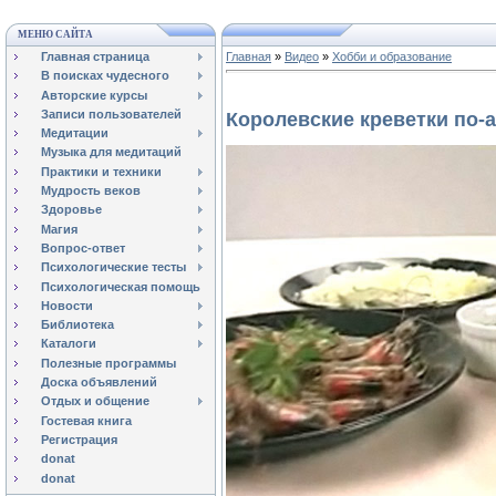
МЕНЮ САЙТА
Главная страница
Главная
»
Видео
»
Хобби и образование
В поисках чудесного
Авторские курсы
Записи пользователей
Королевские креветки по-
Медитации
Музыка для медитаций
Практики и техники
Мудрость веков
Здоровье
Магия
Вопрос-ответ
Психологические тесты
Психологическая помощь
Новости
Библиотека
Каталоги
Полезные программы
Доска объявлений
Отдых и общение
Гостевая книга
Регистрация
donat
donat