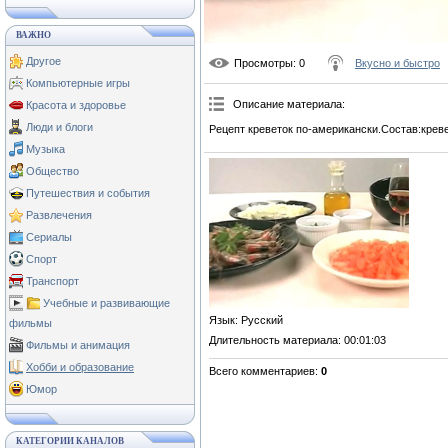
ВАЖНО
Другое
Просмотры
: 0
Вкусно и быстро
Компьютерные игры
Описание материала
:
Красота и здоровье
Люди и блоги
Рецепт креветок по-американски.Состав:креве
Музыка
Общество
Путешествия и события
Развлечения
Сериалы
Спорт
Транспорт
Учебные и развивающие
Язык
: Русский
фильмы
Длительность материала
: 00:01:03
Фильмы и анимация
Хобби и образование
Всего комментариев
:
0
Юмор
КАТЕГОРИИ КАНАЛОВ