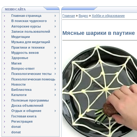
МЕНЮ САЙТА
Главная страница
Главная
»
Видео
»
Хобби и образование
В поисках чудесного
Авторские курсы
Записи пользователей
Мясные шарики в паутине
Медитации
Музыка для медитаций
Практики и техники
Мудрость веков
Здоровье
Магия
Вопрос-ответ
Психологические тесты
Психологическая помощь
Новости
Библиотека
Каталоги
Полезные программы
Доска объявлений
Отдых и общение
Гостевая книга
Регистрация
donat
donat