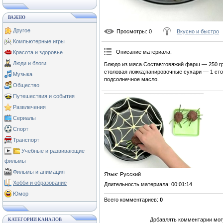
ВАЖНО
Другое
Просмотры
: 0
Вкусно и быстро
Компьютерные игры
Описание материала
:
Красота и здоровье
Люди и блоги
Блюдо из мяса.Состав:говяжий фарш — 250 гр
столовая ложка;панировочные сухари — 1 стол
Музыка
подсолнечное масло.
Общество
Путешествия и события
Развлечения
Сериалы
Спорт
Транспорт
Учебные и развивающие
фильмы
Фильмы и анимация
Язык
: Русский
Хобби и образование
Длительность материала
: 00:01:14
Юмор
Всего комментариев
:
0
Добавлять комментарии могу
КАТЕГОРИИ КАНАЛОВ