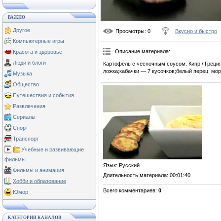
ВАЖНО
Другое
Просмотры
: 0
Вкусно и быстро
Компьютерные игры
Описание материала
:
Красота и здоровье
Люди и блоги
Картофель с чесночным соусом. Кипр / Греци
ложка;кабачки — 7 кусочков;белый перец, мор
Музыка
Общество
Путешествия и события
Развлечения
Сериалы
Спорт
Транспорт
Учебные и развивающие
фильмы
Язык
: Русский
Фильмы и анимация
Длительность материала
: 00:01:40
Хобби и образование
Всего комментариев
:
0
Юмор
КАТЕГОРИИ КАНАЛОВ