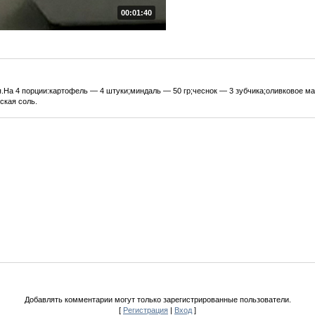
00:01:40
я.На 4 порции:картофель — 4 штуки;миндаль — 50 гр;чеснок — 3 зубчика;оливковое м
ская соль.
Добавлять комментарии могут только зарегистрированные пользователи.
[
Регистрация
|
Вход
]