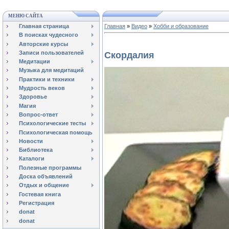
МЕНЮ САЙТА
Главная страница
Главная
»
Видео
»
Хобби и образование
В поисках чудесного
Авторские курсы
Записи пользователей
Скордалия
Медитации
Музыка для медитаций
Практики и техники
Мудрость веков
Здоровье
Магия
Вопрос-ответ
Психологические тесты
Психологическая помощь
Новости
Библиотека
Каталоги
Полезные программы
Доска объявлений
Отдых и общение
Гостевая книга
Регистрация
donat
donat