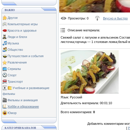
ВАЖНО
Другое
Просмотры
: 0
Вкусно и быстро
Компьютерные игры
Описание материала
:
Красота и здоровье
Люди и блоги
Свежий салат с латуком и апельсином.Состав
листочка;горчица — 1 столовая ложка;белый в
Музыка
Общество
Путешествия и события
Развлечения
Сериалы
Спорт
Транспорт
Учебные и развивающие
фильмы
Язык
: Русский
Фильмы и анимация
Длительность материала
: 00:01:10
Хобби и образование
Всего комментариев
:
0
Юмор
Добавлять комментарии могу
[
Р
КАТЕГОРИИ КАНАЛОВ