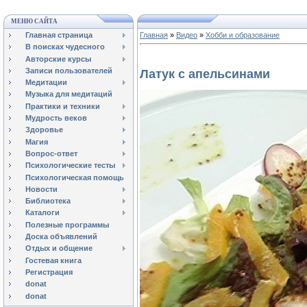
МЕНЮ САЙТА
Главная страница
Главная
»
Видео
»
Хобби и образование
В поисках чудесного
Авторские курсы
Записи пользователей
Латук с апельсинами
Медитации
Музыка для медитаций
Практики и техники
Мудрость веков
Здоровье
Магия
Вопрос-ответ
Психологические тесты
Психологическая помощь
Новости
Библиотека
Каталоги
Полезные программы
Доска объявлений
Отдых и общение
Гостевая книга
Регистрация
donat
donat