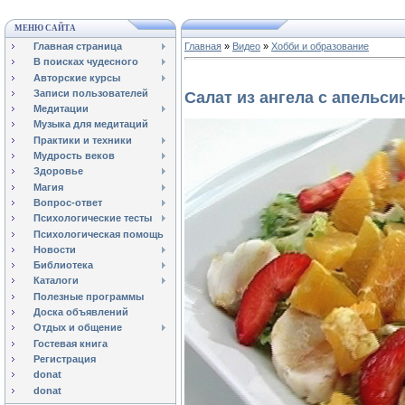
МЕНЮ САЙТА
Главная страница
Главная
»
Видео
»
Хобби и образование
В поисках чудесного
Авторские курсы
Записи пользователей
Салат из ангела с апельси
Медитации
Музыка для медитаций
Практики и техники
Мудрость веков
Здоровье
Магия
Вопрос-ответ
Психологические тесты
Психологическая помощь
Новости
Библиотека
Каталоги
Полезные программы
Доска объявлений
Отдых и общение
Гостевая книга
Регистрация
donat
donat