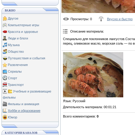
ВАЖНО
Другое
Просмотры
: 0
Вкусно и быстро
Компьютерные игры
Описание материала
:
Красота и здоровье
Люди и блоги
Специально для поклонников лангустов.Сост
перец, оливковое масло, морская соль — по в
Музыка
Общество
Путешествия и события
Развлечения
Сериалы
Спорт
Транспорт
Учебные и развивающие
фильмы
Язык
: Русский
Фильмы и анимация
Длительность материала
: 00:01:21
Хобби и образование
Всего комментариев
:
0
Юмор
КАТЕГОРИИ КАНАЛОВ