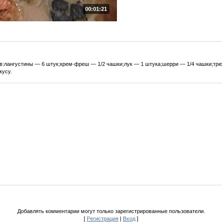
00:01:21
ав:лангустины — 6 штук;крем-фреш — 1/2 чашки;лук — 1 штука;шерри — 1/4 чашки;тр
кусу.
Добавлять комментарии могут только зарегистрированные пользователи.
[
Регистрация
|
Вход
]