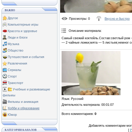
ВАЖНО
Другое
Просмотры
: 0
Вкусно и быстро
Компьютерные игры
Описание материала
:
Красота и здоровье
Люди и блоги
Самый свежий коктейль.Состав:светлый ром —
— 2 чайные ложки;мята — 5 листьев;немног с
Музыка
Общество
Путешествия и события
Развлечения
Сериалы
Спорт
Транспорт
Учебные и развивающие
фильмы
Язык
: Русский
Фильмы и анимация
Длительность материала
: 00:01:07
Хобби и образование
Всего комментариев
:
0
Юмор
Добавлять комментарии могу
[
Р
КАТЕГОРИИ КАНАЛОВ