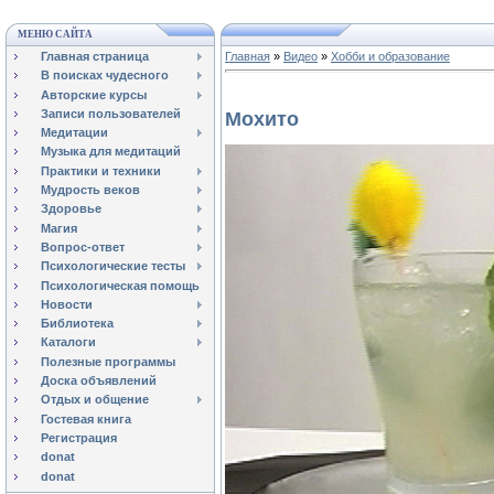
МЕНЮ САЙТА
Главная страница
Главная
»
Видео
»
Хобби и образование
В поисках чудесного
Авторские курсы
Записи пользователей
Мохито
Медитации
Музыка для медитаций
Практики и техники
Мудрость веков
Здоровье
Магия
Вопрос-ответ
Психологические тесты
Психологическая помощь
Новости
Библиотека
Каталоги
Полезные программы
Доска объявлений
Отдых и общение
Гостевая книга
Регистрация
donat
donat