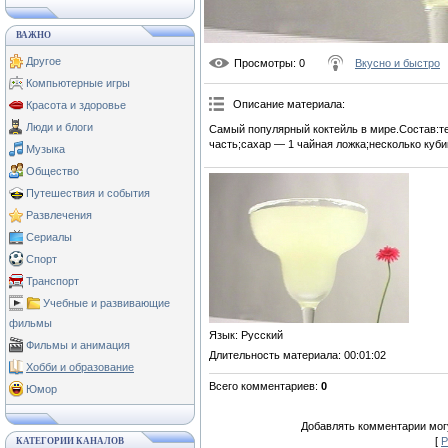
ВАЖНО
Другое
Просмотры
: 0
Вкусно и быстро
Компьютерные игры
Описание материала
:
Красота и здоровье
Люди и блоги
Самый популярный коктейль в мире.Состав:те
часть;сахар — 1 чайная ложка;несколько куби
Музыка
Общество
Путешествия и события
Развлечения
Сериалы
Спорт
Транспорт
Учебные и развивающие
фильмы
Язык
: Русский
Фильмы и анимация
Длительность материала
: 00:01:02
Хобби и образование
Всего комментариев
:
0
Юмор
Добавлять комментарии могу
[
Р
КАТЕГОРИИ КАНАЛОВ