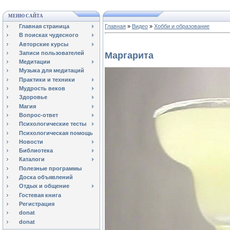
МЕНЮ САЙТА
Главная страница
Главная
»
Видео
»
Хобби и образование
В поисках чудесного
Авторские курсы
Записи пользователей
Маргарита
Медитации
Музыка для медитаций
Практики и техники
Мудрость веков
Здоровье
Магия
Вопрос-ответ
Психологические тесты
Психологическая помощь
Новости
Библиотека
Каталоги
Полезные программы
Доска объявлений
Отдых и общение
Гостевая книга
Регистрация
donat
donat