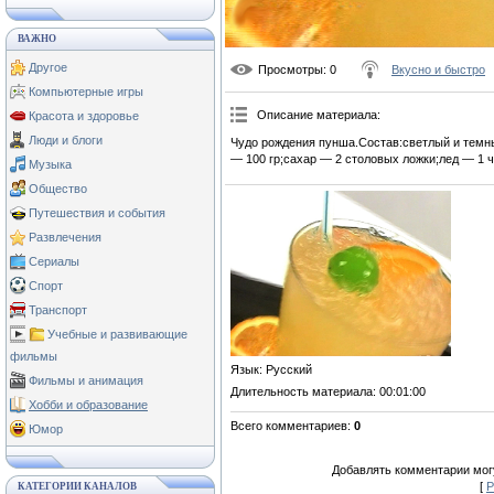
ВАЖНО
Другое
Просмотры
: 0
Вкусно и быстро
Компьютерные игры
Описание материала
:
Красота и здоровье
Люди и блоги
Чудо рождения пунша.Состав:светлый и темны
— 100 гр;сахар — 2 столовых ложки;лед — 1 
Музыка
Общество
Путешествия и события
Развлечения
Сериалы
Спорт
Транспорт
Учебные и развивающие
фильмы
Язык
: Русский
Фильмы и анимация
Длительность материала
: 00:01:00
Хобби и образование
Всего комментариев
:
0
Юмор
Добавлять комментарии могу
[
Р
КАТЕГОРИИ КАНАЛОВ