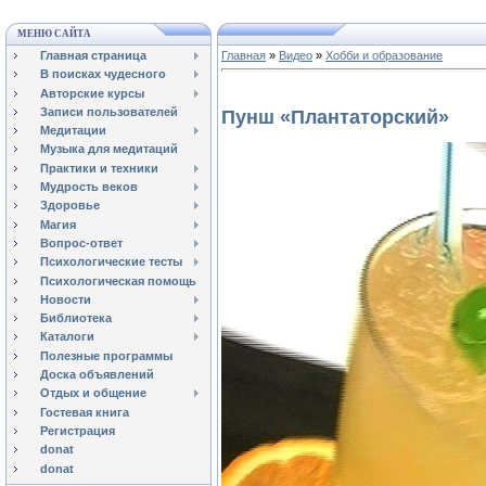
МЕНЮ САЙТА
Главная страница
Главная
»
Видео
»
Хобби и образование
В поисках чудесного
Авторские курсы
Записи пользователей
Пунш «Плантаторский»
Медитации
Музыка для медитаций
Практики и техники
Мудрость веков
Здоровье
Магия
Вопрос-ответ
Психологические тесты
Психологическая помощь
Новости
Библиотека
Каталоги
Полезные программы
Доска объявлений
Отдых и общение
Гостевая книга
Регистрация
donat
donat