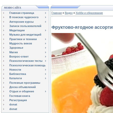
МЕНЮ САЙТА
Главная страница
Главная
»
Видео
»
Хобби и образование
В поисках чудесного
Авторские курсы
Записи пользователей
Фруктово-ягодное ассорти
Медитации
Музыка для медитаций
Практики и техники
Мудрость веков
Здоровье
Магия
Вопрос-ответ
Психологические тесты
Психологическая помощь
Новости
Библиотека
Каталоги
Полезные программы
Доска объявлений
Отдых и общение
Гостевая книга
Регистрация
donat
donat