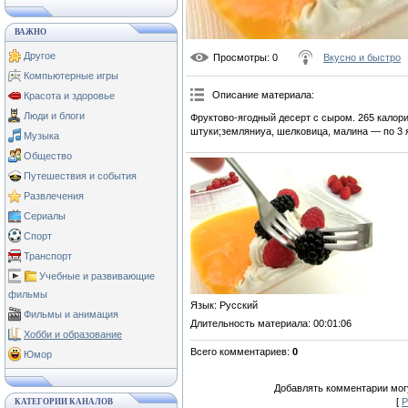
ВАЖНО
Другое
Просмотры
: 0
Вкусно и быстро
Компьютерные игры
Описание материала
:
Красота и здоровье
Люди и блоги
Фруктово-ягодный десерт с сыром. 265 калор
штуки;земляниуа, шелковица, малина — по 3 
Музыка
Общество
Путешествия и события
Развлечения
Сериалы
Спорт
Транспорт
Учебные и развивающие
фильмы
Язык
: Русский
Фильмы и анимация
Длительность материала
: 00:01:06
Хобби и образование
Всего комментариев
:
0
Юмор
Добавлять комментарии могу
[
Р
КАТЕГОРИИ КАНАЛОВ