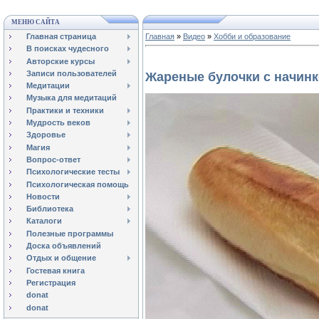
МЕНЮ САЙТА
Главная страница
Главная
»
Видео
»
Хобби и образование
В поисках чудесного
Авторские курсы
Записи пользователей
Жареные булочки с начин
Медитации
Музыка для медитаций
Практики и техники
Мудрость веков
Здоровье
Магия
Вопрос-ответ
Психологические тесты
Психологическая помощь
Новости
Библиотека
Каталоги
Полезные программы
Доска объявлений
Отдых и общение
Гостевая книга
Регистрация
donat
donat