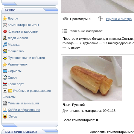
ВАЖНО
Другое
Просмотры
: 0
Вкусно и быстро
Компьютерные игры
Описание материала
:
Красота и здоровье
Люди и блоги
Простое и вкусное блюдо для пикника.Состав
гр;вода — 50 гр;молоко — 1 стакан;кедровые 
Музыка
— по вкусу.
Общество
Путешествия и события
Развлечения
Сериалы
Спорт
Транспорт
Учебные и развивающие
фильмы
Фильмы и анимация
Язык
: Русский
Хобби и образование
Длительность материала
: 00:01:16
Юмор
Всего комментариев
:
0
Добавлять комментарии могу
КАТЕГОРИИ КАНАЛОВ