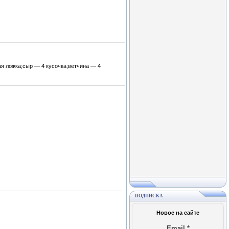
я ложка;сыр — 4 кусочка;ветчина — 4
ПОДПИСКА
Новое на сайте
Email
*