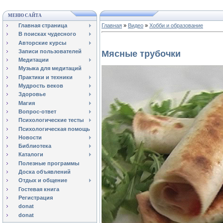
МЕНЮ САЙТА
Главная страница
Главная
»
Видео
»
Хобби и образование
В поисках чудесного
Авторские курсы
Записи пользователей
Мясные трубочки
Медитации
Музыка для медитаций
Практики и техники
Мудрость веков
Здоровье
Магия
Вопрос-ответ
Психологические тесты
Психологическая помощь
Новости
Библиотека
Каталоги
Полезные программы
Доска объявлений
Отдых и общение
Гостевая книга
Регистрация
donat
donat