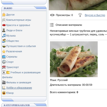
ВАЖНО
Другое
Просмотры
: 0
Вкусно и быстро
Компьютерные игры
Описание материала
:
Красота и здоровье
Люди и блоги
Неповторимые мясные трубочки для удовольс
кусочка;яйцо — 1 штука;кетчуп, перец, соль —
Музыка
Общество
Путешествия и события
Развлечения
Сериалы
Спорт
Транспорт
Учебные и развивающие
фильмы
Язык
: Русский
Фильмы и анимация
Длительность материала
: 00:00:59
Хобби и образование
Всего комментариев
:
0
Юмор
КАТЕГОРИИ КАНАЛОВ