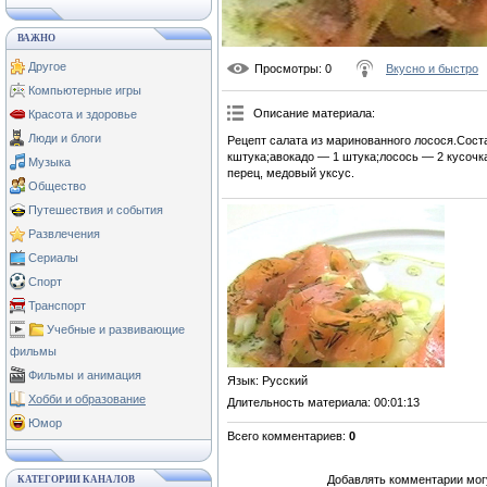
ВАЖНО
Другое
Просмотры
: 0
Вкусно и быстро
Компьютерные игры
Описание материала
:
Красота и здоровье
Люди и блоги
Рецепт салата из маринованного лосося.Сост
кштука;авокадо — 1 штука;лосось — 2 кусочк
Музыка
перец, медовый уксус.
Общество
Путешествия и события
Развлечения
Сериалы
Спорт
Транспорт
Учебные и развивающие
фильмы
Фильмы и анимация
Язык
: Русский
Хобби и образование
Длительность материала
: 00:01:13
Юмор
Всего комментариев
:
0
Добавлять комментарии могу
КАТЕГОРИИ КАНАЛОВ