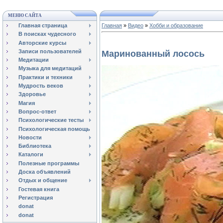
МЕНЮ САЙТА
Главная страница
Главная
»
Видео
»
Хобби и образование
В поисках чудесного
Авторские курсы
Записи пользователей
Маринованный лосось
Медитации
Музыка для медитаций
Практики и техники
Мудрость веков
Здоровье
Магия
Вопрос-ответ
Психологические тесты
Психологическая помощь
Новости
Библиотека
Каталоги
Полезные программы
Доска объявлений
Отдых и общение
Гостевая книга
Регистрация
donat
donat