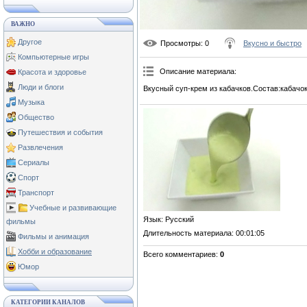
ВАЖНО
Другое
Просмотры
: 0
Вкусно и быстро
Компьютерные игры
Описание материала
:
Красота и здоровье
Люди и блоги
Вкусный суп-крем из кабачков.Состав:кабачо
Музыка
Общество
Путешествия и события
Развлечения
Сериалы
Спорт
Транспорт
Учебные и развивающие
Язык
: Русский
фильмы
Длительность материала
: 00:01:05
Фильмы и анимация
Хобби и образование
Всего комментариев
:
0
Юмор
КАТЕГОРИИ КАНАЛОВ