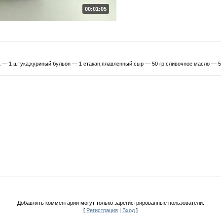
00:01:05
к — 1 штука;куриный бульон — 1 стакан;плавленный сыр — 50 гр;сливочное масло — 50
Добавлять комментарии могут только зарегистрированные пользователи.
[
Регистрация
|
Вход
]