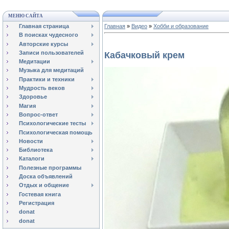
МЕНЮ САЙТА
Главная страница
Главная
»
Видео
»
Хобби и образование
В поисках чудесного
Авторские курсы
Записи пользователей
Кабачковый крем
Медитации
Музыка для медитаций
Практики и техники
Мудрость веков
Здоровье
Магия
Вопрос-ответ
Психологические тесты
Психологическая помощь
Новости
Библиотека
Каталоги
Полезные программы
Доска объявлений
Отдых и общение
Гостевая книга
Регистрация
donat
donat