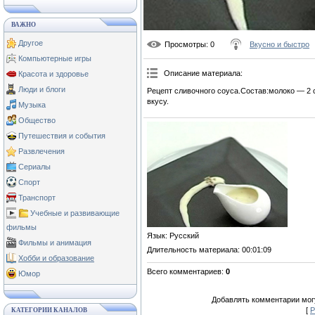
ВАЖНО
Другое
Просмотры
: 0
Вкусно и быстро
Компьютерные игры
Описание материала
:
Красота и здоровье
Люди и блоги
Рецепт сливочного соуса.Состав:молоко — 2 с
вкусу.
Музыка
Общество
Путешествия и события
Развлечения
Сериалы
Спорт
Транспорт
Учебные и развивающие
фильмы
Язык
: Русский
Фильмы и анимация
Длительность материала
: 00:01:09
Хобби и образование
Всего комментариев
:
0
Юмор
Добавлять комментарии могу
[
Р
КАТЕГОРИИ КАНАЛОВ