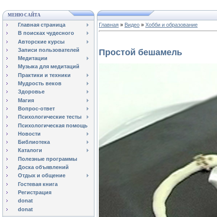
МЕНЮ САЙТА
Главная страница
Главная
»
Видео
»
Хобби и образование
В поисках чудесного
Авторские курсы
Записи пользователей
Простой бешамель
Медитации
Музыка для медитаций
Практики и техники
Мудрость веков
Здоровье
Магия
Вопрос-ответ
Психологические тесты
Психологическая помощь
Новости
Библиотека
Каталоги
Полезные программы
Доска объявлений
Отдых и общение
Гостевая книга
Регистрация
donat
donat