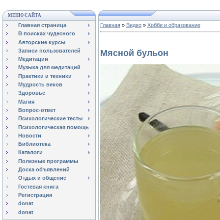
МЕНЮ САЙТА
Главная страница
Главная
»
Видео
»
Хобби и образование
В поисках чудесного
Авторские курсы
Записи пользователей
Мясной бульон
Медитации
Музыка для медитаций
Практики и техники
Мудрость веков
Здоровье
Магия
Вопрос-ответ
Психологические тесты
Психологическая помощь
Новости
Библиотека
Каталоги
Полезные программы
Доска объявлений
Отдых и общение
Гостевая книга
Регистрация
donat
donat