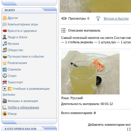
ВАЖНО
Другое
Просмотры
: 0
Вкусно и быстро
Компьютерные игры
Описание материала
:
Красота и здоровье
Люди и блоги
Самый полезный напиток на свете.Состав:говя
— 1 стебель;морковь — 1 штука;лук — 1 штука
Музыка
Общество
Путешествия и события
Развлечения
Сериалы
Спорт
Транспорт
Учебные и развивающие
фильмы
Язык
: Русский
Фильмы и анимация
Длительность материала
: 00:01:12
Хобби и образование
Всего комментариев
:
0
Юмор
Добавлять комментарии могу
[
Р
КАТЕГОРИИ КАНАЛОВ