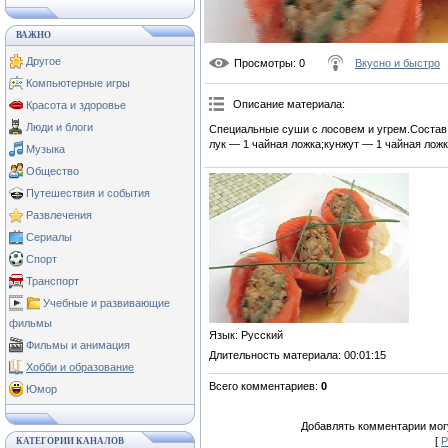
ВАЖНО
Другое
Просмотры
: 0
Вкусно и быстро
Компьютерные игры
Описание материала
:
Красота и здоровье
Люди и блоги
Специальные суши с лосовем и угрем.Состав:
лук — 1 чайная ложка;кунжут — 1 чайная ложк
Музыка
Общество
Путешествия и события
Развлечения
Сериалы
Спорт
Транспорт
Учебные и развивающие
фильмы
Язык
: Русский
Фильмы и анимация
Длительность материала
: 00:01:15
Хобби и образование
Всего комментариев
:
0
Юмор
Добавлять комментарии могу
[
Р
КАТЕГОРИИ КАНАЛОВ