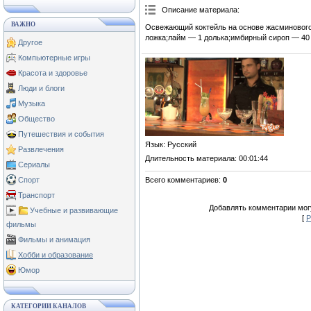
Описание материала
:
ВАЖНО
Освежающий коктейль на основе жасминового
ложка;лайм — 1 долька;имбирный сироп — 40 
Другое
Компьютерные игры
Красота и здоровье
Люди и блоги
Музыка
Общество
Путешествия и события
Язык
: Русский
Развлечения
Длительность материала
: 00:01:44
Сериалы
Всего комментариев
:
0
Спорт
Транспорт
Добавлять комментарии могу
Учебные и развивающие
[
Р
фильмы
Фильмы и анимация
Хобби и образование
Юмор
КАТЕГОРИИ КАНАЛОВ