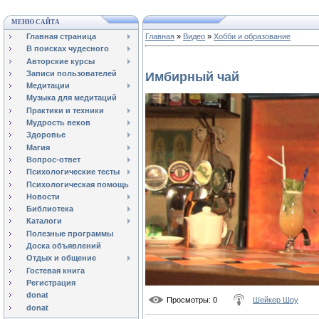
МЕНЮ САЙТА
Главная страница
Главная
»
Видео
»
Хобби и образование
В поисках чудесного
Авторские курсы
Записи пользователей
Имбирный чай
Медитации
Музыка для медитаций
Практики и техники
Мудрость веков
Здоровье
Магия
Вопрос-ответ
Психологические тесты
Психологическая помощь
Новости
Библиотека
Каталоги
Полезные программы
Доска объявлений
Отдых и общение
Гостевая книга
Регистрация
donat
Просмотры
: 0
Шейкер Шоу
donat