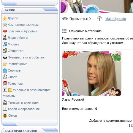
ВАЖНО
Другое
Просмотры
: 0
MakeUpgrade
Компьютерные игры
Описание материала
:
Красота и здоровье
Люди и блоги
Правильно выпрямить волосы, сохранив объем 
Леон научит вас обращаться с утюжком.
Музыка
Общество
Путешествия и события
Развлечения
Сериалы
Спорт
Транспорт
Учебные и развивающие
фильмы
Язык
: Русский
Фильмы и анимация
Всего комментариев
:
0
Хобби и образование
Юмор
Добавлять комментарии могу
[
Р
КАТЕГОРИИ КАНАЛОВ