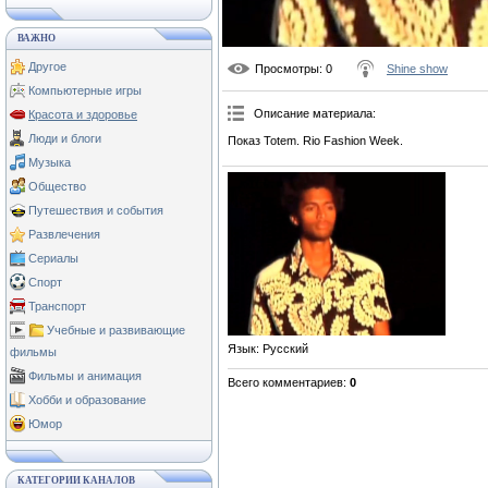
ВАЖНО
Другое
Просмотры
: 0
Shine show
Компьютерные игры
Описание материала
:
Красота и здоровье
Люди и блоги
Показ Totem. Rio Fashion Week.
Музыка
Общество
Путешествия и события
Развлечения
Сериалы
Спорт
Транспорт
Учебные и развивающие
Язык
: Русский
фильмы
Фильмы и анимация
Всего комментариев
:
0
Хобби и образование
Юмор
КАТЕГОРИИ КАНАЛОВ