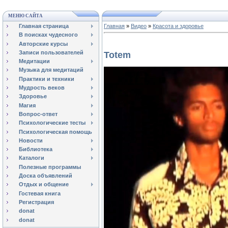
МЕНЮ САЙТА
Главная страница
Главная
»
Видео
»
Красота и здоровье
В поисках чудесного
Авторские курсы
Записи пользователей
Totem
Медитации
Музыка для медитаций
Практики и техники
Мудрость веков
Здоровье
Магия
Вопрос-ответ
Психологические тесты
Психологическая помощь
Новости
Библиотека
Каталоги
Полезные программы
Доска объявлений
Отдых и общение
Гостевая книга
Регистрация
donat
donat