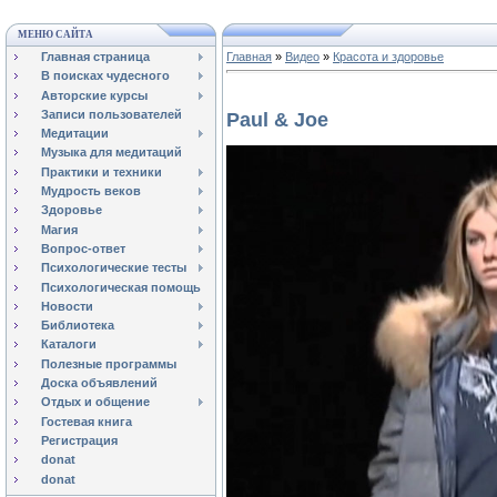
МЕНЮ САЙТА
Главная страница
Главная
»
Видео
»
Красота и здоровье
В поисках чудесного
Авторские курсы
Записи пользователей
Paul & Joe
Медитации
Музыка для медитаций
Практики и техники
Мудрость веков
Здоровье
Магия
Вопрос-ответ
Психологические тесты
Психологическая помощь
Новости
Библиотека
Каталоги
Полезные программы
Доска объявлений
Отдых и общение
Гостевая книга
Регистрация
donat
donat