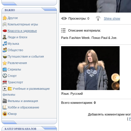
ВАЖНО
Другое
Просмотры
: 0
Shine show
Компьютерные игры
Описание материала
:
Красота и здоровье
Люди и блоги
Paris Fashion Week. Показ Paul & Joe.
Музыка
Общество
Путешествия и события
Развлечения
Сериалы
Спорт
Транспорт
Учебные и развивающие
Язык
: Русский
фильмы
Фильмы и анимация
Всего комментариев
:
0
Хобби и образование
Юмор
Добавлять комментарии могу
[
Р
КАТЕГОРИИ КАНАЛОВ