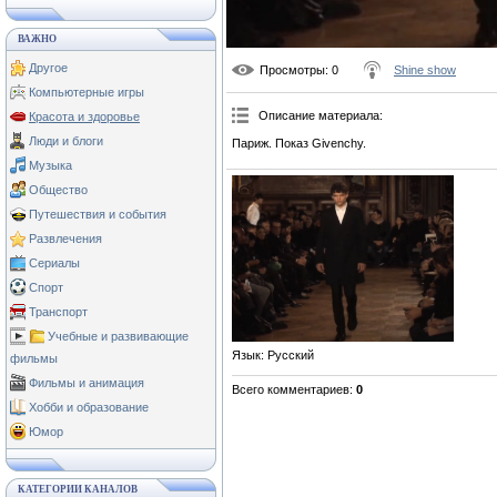
ВАЖНО
Другое
Просмотры
: 0
Shine show
Компьютерные игры
Описание материала
:
Красота и здоровье
Люди и блоги
Париж. Показ Givenchy.
Музыка
Общество
Путешествия и события
Развлечения
Сериалы
Спорт
Транспорт
Учебные и развивающие
Язык
: Русский
фильмы
Фильмы и анимация
Всего комментариев
:
0
Хобби и образование
Юмор
КАТЕГОРИИ КАНАЛОВ