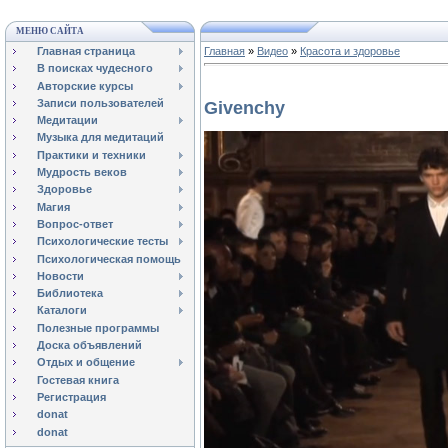
МЕНЮ САЙТА
Главная страница
Главная
»
Видео
»
Красота и здоровье
В поисках чудесного
Авторские курсы
Записи пользователей
Givenchy
Медитации
Музыка для медитаций
Практики и техники
Мудрость веков
Здоровье
Магия
Вопрос-ответ
Психологические тесты
Психологическая помощь
Новости
Библиотека
Каталоги
Полезные программы
Доска объявлений
Отдых и общение
Гостевая книга
Регистрация
donat
donat