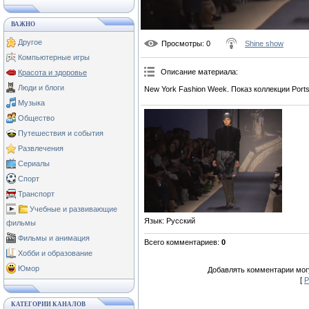
ВАЖНО
Другое
Просмотры
: 0
Shine show
Компьютерные игры
Описание материала
:
Красота и здоровье
Люди и блоги
New York Fashion Week. Показ коллекции Ports
Музыка
Общество
Путешествия и события
Развлечения
Сериалы
Спорт
Транспорт
Учебные и развивающие
Язык
: Русский
фильмы
Фильмы и анимация
Всего комментариев
:
0
Хобби и образование
Юмор
Добавлять комментарии могу
[
Р
КАТЕГОРИИ КАНАЛОВ