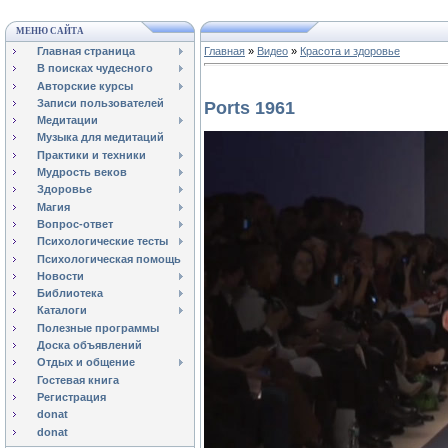
МЕНЮ САЙТА
Главная страница
Главная
»
Видео
»
Красота и здоровье
В поисках чудесного
Авторские курсы
Записи пользователей
Ports 1961
Медитации
Музыка для медитаций
Практики и техники
Мудрость веков
Здоровье
Магия
Вопрос-ответ
Психологические тесты
Психологическая помощь
Новости
Библиотека
Каталоги
Полезные программы
Доска объявлений
Отдых и общение
Гостевая книга
Регистрация
donat
donat