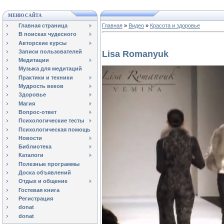
МЕНЮ САЙТА
Главная страница
Главная
»
Видео
»
Красота и здоровье
В поисках чудесного
Авторские курсы
Записи пользователей
Lisa Romanyuk
Медитации
Музыка для медитаций
Практики и техники
Мудрость веков
Здоровье
Магия
Вопрос-ответ
Психологические тесты
Психологическая помощь
Новости
Библиотека
Каталоги
Полезные программы
Доска объявлений
Отдых и общение
Гостевая книга
Регистрация
donat
donat