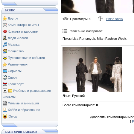
ВАЖНО
Другое
Просмотры
: 0
Shine show
Компьютерные игры
Описание материала
:
Красота и здоровье
Люди и блоги
Показ Lisa Romanyuk. Milan Fashion Week.
Музыка
Общество
Путешествия и события
Развлечения
Сериалы
Спорт
Транспорт
Учебные и развивающие
Язык
: Русский
фильмы
Фильмы и анимация
Всего комментариев
:
0
Хобби и образование
Юмор
Добавлять комментарии могу
[
Р
КАТЕГОРИИ КАНАЛОВ