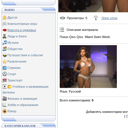
ВАЖНО
Другое
Просмотры
: 0
Shine show
Компьютерные игры
Описание материала
:
Красота и здоровье
Люди и блоги
Показ Qiss Qiss. Miami Swim Week.
Музыка
Общество
Путешествия и события
Развлечения
Сериалы
Спорт
Транспорт
Учебные и развивающие
Язык
: Русский
фильмы
Фильмы и анимация
Всего комментариев
:
0
Хобби и образование
Юмор
Добавлять комментарии могу
[
Р
КАТЕГОРИИ КАНАЛОВ