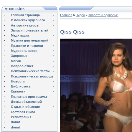
МЕНЮ САЙТА
Главная страница
Главная
»
Видео
»
Красота и здоровье
В поисках чудесного
Авторские курсы
Записи пользователей
Qiss Qiss
Медитации
Музыка для медитаций
Практики и техники
Мудрость веков
Здоровье
Магия
Вопрос-ответ
Психологические тесты
Психологическая помощь
Новости
Библиотека
Каталоги
Полезные программы
Доска объявлений
Отдых и общение
Гостевая книга
Регистрация
donat
donat