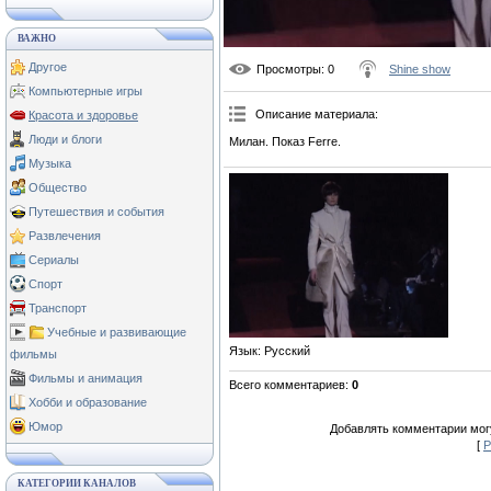
ВАЖНО
Другое
Просмотры
: 0
Shine show
Компьютерные игры
Описание материала
:
Красота и здоровье
Люди и блоги
Милан. Показ Ferre.
Музыка
Общество
Путешествия и события
Развлечения
Сериалы
Спорт
Транспорт
Учебные и развивающие
Язык
: Русский
фильмы
Фильмы и анимация
Всего комментариев
:
0
Хобби и образование
Юмор
Добавлять комментарии могу
[
Р
КАТЕГОРИИ КАНАЛОВ