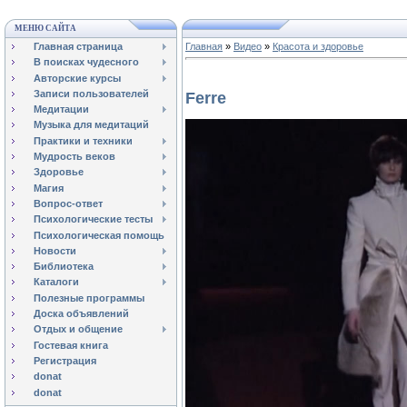
МЕНЮ САЙТА
Главная страница
Главная
»
Видео
»
Красота и здоровье
В поисках чудесного
Авторские курсы
Записи пользователей
Ferre
Медитации
Музыка для медитаций
Практики и техники
Мудрость веков
Здоровье
Магия
Вопрос-ответ
Психологические тесты
Психологическая помощь
Новости
Библиотека
Каталоги
Полезные программы
Доска объявлений
Отдых и общение
Гостевая книга
Регистрация
donat
donat