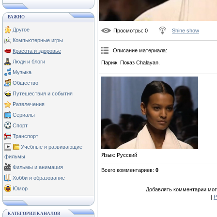
ВАЖНО
Другое
Просмотры
: 0
Shine show
Компьютерные игры
Описание материала
:
Красота и здоровье
Люди и блоги
Париж. Показ Chalayan.
Музыка
Общество
Путешествия и события
Развлечения
Сериалы
Спорт
Транспорт
Учебные и развивающие
Язык
: Русский
фильмы
Фильмы и анимация
Всего комментариев
:
0
Хобби и образование
Юмор
Добавлять комментарии могу
[
Р
КАТЕГОРИИ КАНАЛОВ