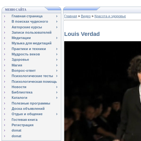
МЕНЮ САЙТА
Главная страница
Главная
»
Видео
»
Красота и здоровье
В поисках чудесного
Авторские курсы
Записи пользователей
Louis Verdad
Медитации
Музыка для медитаций
Практики и техники
Мудрость веков
Здоровье
Магия
Вопрос-ответ
Психологические тесты
Психологическая помощь
Новости
Библиотека
Каталоги
Полезные программы
Доска объявлений
Отдых и общение
Гостевая книга
Регистрация
donat
donat