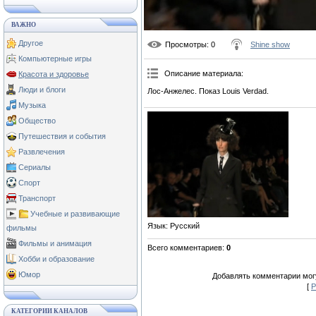
ВАЖНО
Другое
Просмотры
: 0
Shine show
Компьютерные игры
Описание материала
:
Красота и здоровье
Люди и блоги
Лос-Анжелес. Показ Louis Verdad.
Музыка
Общество
Путешествия и события
Развлечения
Сериалы
Спорт
Транспорт
Учебные и развивающие
Язык
: Русский
фильмы
Фильмы и анимация
Всего комментариев
:
0
Хобби и образование
Юмор
Добавлять комментарии могу
[
Р
КАТЕГОРИИ КАНАЛОВ