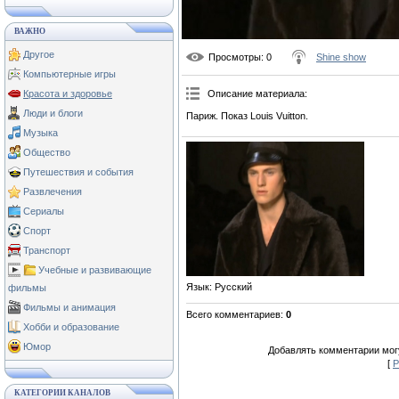
ВАЖНО
Другое
Просмотры
: 0
Shine show
Компьютерные игры
Красота и здоровье
Описание материала
:
Люди и блоги
Париж. Показ Louis Vuitton.
Музыка
Общество
Путешествия и события
Развлечения
Сериалы
Спорт
Транспорт
Учебные и развивающие
Язык
: Русский
фильмы
Фильмы и анимация
Всего комментариев
:
0
Хобби и образование
Юмор
Добавлять комментарии могу
[
Р
КАТЕГОРИИ КАНАЛОВ