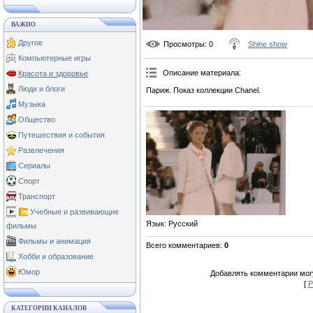
ВАЖНО
Другое
Просмотры
: 0
Shine show
Компьютерные игры
Описание материала
:
Красота и здоровье
Люди и блоги
Париж. Показ коллекции Chanel.
Музыка
Общество
Путешествия и события
Развлечения
Сериалы
Спорт
Транспорт
Учебные и развивающие
Язык
: Русский
фильмы
Фильмы и анимация
Всего комментариев
:
0
Хобби и образование
Юмор
Добавлять комментарии могу
[
Р
КАТЕГОРИИ КАНАЛОВ