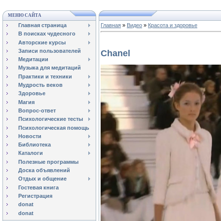
МЕНЮ САЙТА
Главная страница
Главная
»
Видео
»
Красота и здоровье
В поисках чудесного
Авторские курсы
Записи пользователей
Chanel
Медитации
Музыка для медитаций
Практики и техники
Мудрость веков
Здоровье
Магия
Вопрос-ответ
Психологические тесты
Психологическая помощь
Новости
Библиотека
Каталоги
Полезные программы
Доска объявлений
Отдых и общение
Гостевая книга
Регистрация
donat
donat