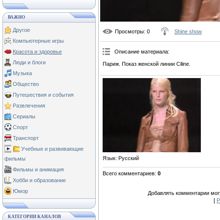
ВАЖНО
Другое
Просмотры
: 0
Shine show
Компьютерные игры
Красота и здоровье
Описание материала
:
Люди и блоги
Париж. Показ женской линии Ciline.
Музыка
Общество
Путешествия и события
Развлечения
Сериалы
Спорт
Транспорт
Учебные и развивающие
Язык
: Русский
фильмы
Фильмы и анимация
Всего комментариев
:
0
Хобби и образование
Юмор
Добавлять комментарии могу
[
Р
КАТЕГОРИИ КАНАЛОВ