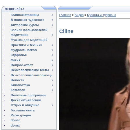
МЕНЮ САЙТА
Главная страница
Главная
»
Видео
»
Красота и здоровье
В поисках чудесного
Авторские курсы
Записи пользователей
Ciline
Медитации
Музыка для медитаций
Практики и техники
Мудрость веков
Здоровье
Магия
Вопрос-ответ
Психологические тесты
Психологическая помощь
Новости
Библиотека
Каталоги
Полезные программы
Доска объявлений
Отдых и общение
Гостевая книга
Регистрация
donat
donat