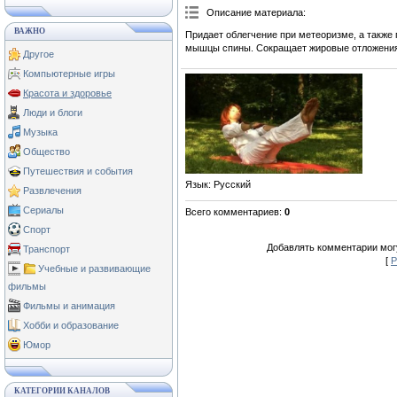
Описание материала
:
ВАЖНО
Придает облегчение при метеоризме, а также
мышцы спины. Сокращает жировые отложения в
Другое
Компьютерные игры
Красота и здоровье
Люди и блоги
Музыка
Общество
Путешествия и события
Язык
: Русский
Развлечения
Сериалы
Всего комментариев
:
0
Спорт
Добавлять комментарии могу
Транспорт
[
Р
Учебные и развивающие
фильмы
Фильмы и анимация
Хобби и образование
Юмор
КАТЕГОРИИ КАНАЛОВ