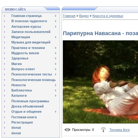
МЕНЮ САЙТА
Главная страница
Главная
»
Видео
»
Красота и здоровье
В поисках чудесного
Авторские курсы
Записи пользователей
Парипурна Навасана - поз
Медитации
Музыка для медитаций
Практики и техники
Мудрость веков
Здоровье
Магия
Вопрос-ответ
Психологические тесты
Психологическая помощь
Новости
Библиотека
Каталоги
Полезные программы
Доска объявлений
Отдых и общение
Гостевая книга
Регистрация
donat
Просмотры
: 0
Техника йоги
donat