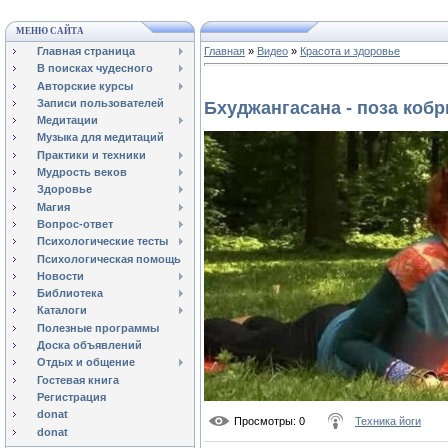
МЕНЮ САЙТА
Главная страница
Главная
»
Видео
»
Красота и здоровье
В поисках чудесного
Авторские курсы
Записи пользователей
Бхуджангасана - поза коб
Медитации
Музыка для медитаций
Практики и техники
Мудрость веков
Здоровье
Магия
Вопрос-ответ
Психологические тесты
Психологическая помощь
Новости
Библиотека
Каталоги
Полезные программы
Доска объявлений
Отдых и общение
Гостевая книга
Регистрация
donat
Просмотры
: 0
Техника йоги
donat