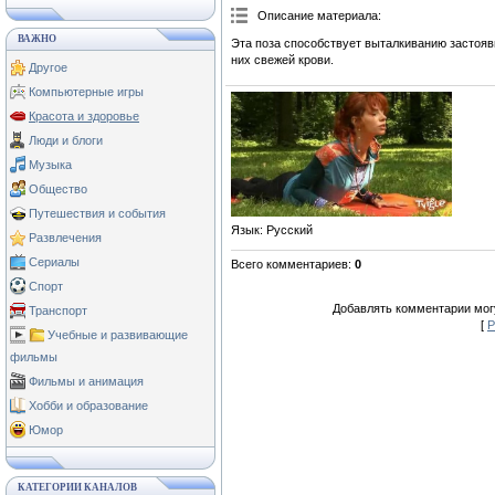
Описание материала
:
ВАЖНО
Эта поза способствует выталкиванию застояв
них свежей крови.
Другое
Компьютерные игры
Красота и здоровье
Люди и блоги
Музыка
Общество
Путешествия и события
Язык
: Русский
Развлечения
Сериалы
Всего комментариев
:
0
Спорт
Добавлять комментарии могу
Транспорт
[
Р
Учебные и развивающие
фильмы
Фильмы и анимация
Хобби и образование
Юмор
КАТЕГОРИИ КАНАЛОВ